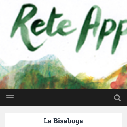
⠀
La Bisaboga