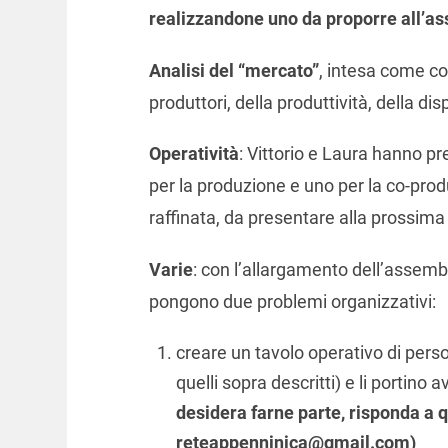
realizzandone uno da proporre all’
Analisi del “mercato”
, intesa come co
produttori, della produttività, della dis
Operatività
: Vittorio e Laura hanno p
per la produzione e uno per la co-prod
raffinata, da presentare alla prossim
Varie
: con l’allargamento dell’assem
pongono due problemi organizzativi:
creare un tavolo operativo di per
quelli sopra descritti) e li portino 
desidera farne parte, risponda a 
reteappenninica@gmail.com
)